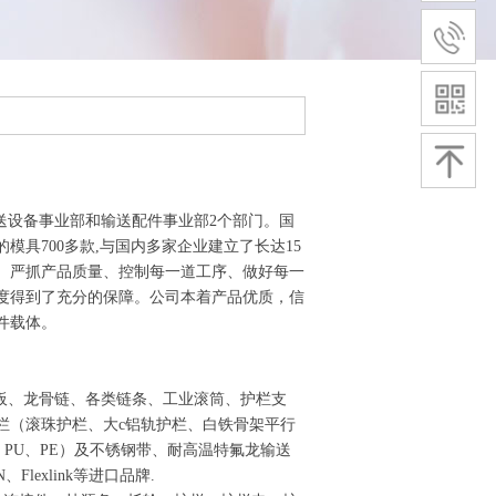
送设备事业部和输送配件事业部
2
个部门。国
的模具
700
多款
,
与国内多家企业建立了长达
15
、严抓产品质量、控制每一道工序、做好每一
度得到了充分的保障。公司本着产品优质，信
配件载体。
板、龙骨链、各类链条、工业滚筒、护栏支
栏（滚珠护栏、大
c
铝轨护栏、白铁骨架平行
、
PU
、
PE
）及不锈钢带、耐高温特氟龙输送
N
、
Flexlink
等进口品牌
.