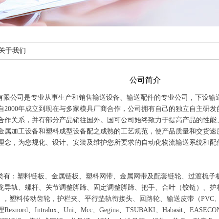
关于我们
公司简介
限公司是专业从事生产和销售输送设备、输送配件的专业公司，下设输
自
2000
年成立到现在与多家模具厂商合作，公司拥有自己的独立自主研发
合作关系，并有部分产品销往国外。国可公司始终致力于提高产品的性能
金属加工设备和塑料成型设备配之成熟的工艺规范，使产品质量和交货速
理念，为您规化、设计、安装及维护您所要求的自动化物流输送系统和
有：塑料链板、金属链板、塑料网带、金属网带及配套链轮、过渡梳子
龙导轨、螺杆、关节调整脚蹄、固定调整脚蹄、把手、合叶（铰链）、护
），塑料传动齿轮，护栏夹、平行垫轨衔接头、回路轮、输送皮带（
PVC
理
Rexnord
、
Intralox
、
Uni
、
Mcc
、
Gegina
、
TSUBAKI
、
Habasit
、
EASECO