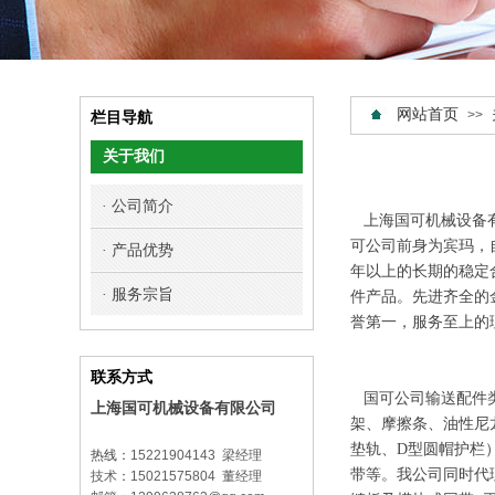
网站首页
>>
栏目导航
关于我们
· 公司简介
上海国可机械设备有
可公司前身为宾玛，
· 产品优势
年以上的长期的稳定
· 服务宗旨
件产品。先进齐全的
誉第一，服务至上的
联系方式
国可公司输送配件类
上海国可机械设备有限公司
架、摩擦条、油性尼
垫轨、
D
型圆帽护栏
热线
：
15221904143 梁经理
带等。我公司同时代
技术
：
15021575804 董经理