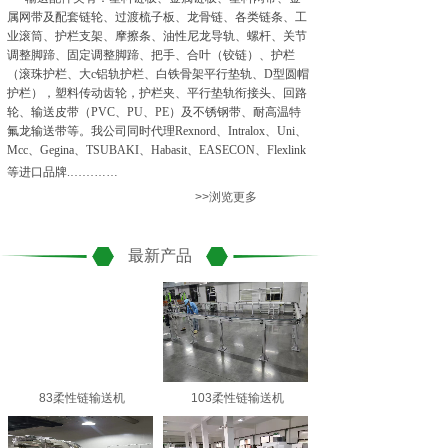
属网带及配套链轮、过渡梳子板、龙骨链、各类链条、工
业滚筒、护栏支架、摩擦条、油性尼龙导轨、螺杆、关节
调整脚蹄、固定调整脚蹄、把手、合叶（铰链）、护栏
（滚珠护栏、大c铝轨护栏、白铁骨架平行垫轨、D型圆帽
护栏），塑料传动齿轮，护栏夹、平行垫轨衔接头、回路
轮、输送皮带（PVC、PU、PE）及不锈钢带、耐高温特
氟龙输送带等。我公司同时代理Rexnord、Intralox、Uni、
Mcc、Gegina、TSUBAKI、Habasit、EASECON、Flexlink
等进口品牌.……
……
>>浏览更多
最新产品
83柔性链输送机
103柔性链输送机